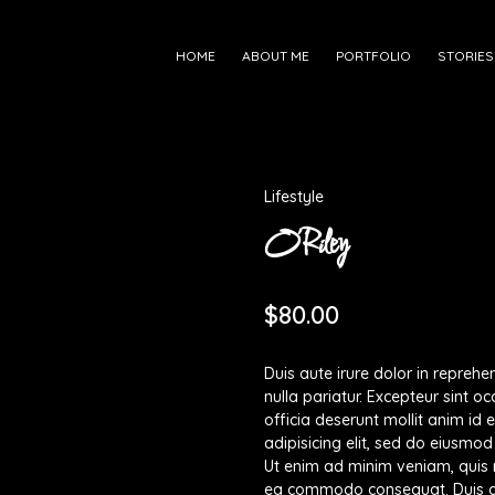
HOME
ABOUT ME
PORTFOLIO
STORIES
Lifestyle
O’Riley
$
80.00
Duis aute irure dolor in reprehen
nulla pariatur. Excepteur sint o
officia deserunt mollit anim id
adipisicing elit, sed do eiusmo
Ut enim ad minim veniam, quis no
ea commodo consequat. Duis aute